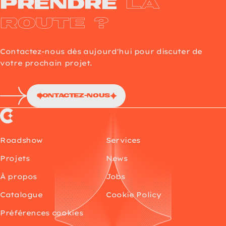
prendre
la
route ?
Contactez-nous dès aujourd'hui pour discuter de
votre prochain projet.
Contactez-nous
Choup’s
Roadshow
Services
Projets
News
À propos
Jobs
Catalogue
Cookie Policy
Préférences cookies