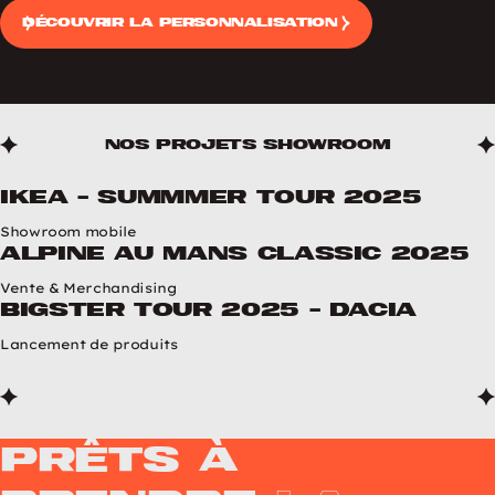
Découvrir la personnalisation
Nos projets ShowRoom
IKEA - SUMMMER TOUR 2025
Solutions étendues
Showroom mobile
Alpine au Mans classic 2025
Solutions étendues
Vente & Merchandising
Bigster Tour 2025 - DACIA
Solutions étendues
Lancement de produits
Prêts à