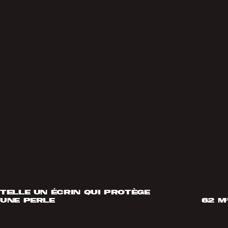
telle un écrin qui protège
une perle
62 m²