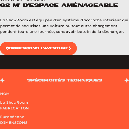
62 m² d'espace aménageable
Photos de la ShowRoom
Image précédente
Image suivante
La ShowRoom est équipée d'un système d'accroche intérieur qui
permet de sécuriser une voiture ou tout autre chargement
pendant toute une tournée, sans avoir besoin de la décharger.
commençons l'aventure
Spécificités techniques
NOM
La ShowRoom
FABRICATION
Européenne
DIMENSIONS