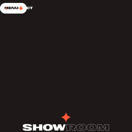
PASSER AU CONTENU
Choup’s
Menu
Contact
Show
Room