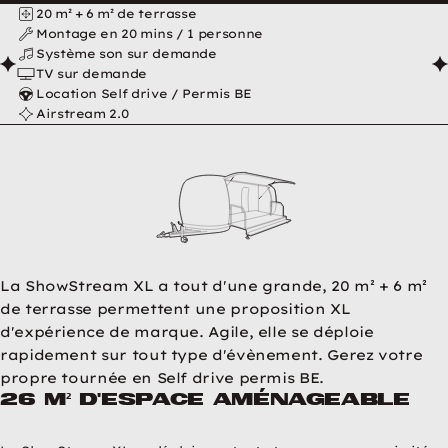
ShowStream XL en résumé
20 m² + 6 m² de terrasse
Montage en 20 mins / 1 personne
Système son sur demande
TV sur demande
Location Self drive / Permis BE
Airstream 2.0
La ShowStream XL a tout d'une grande, 20 m² + 6 m²
de terrasse permettent une proposition XL
d'expérience de marque. Agile, elle se déploie
rapidement sur tout type d'évènement. Gerez votre
propre tournée en Self drive permis BE.
26 m² d'espace aménageable
Photos de la ShowStre
Image précédente
Image suivante