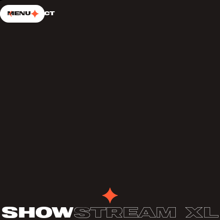
PASSER AU CONTENU
Choup’s
Menu
Contact
show
stream XL