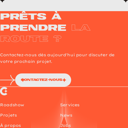
Prêts à
prendre
la
route ?
Contactez-nous dès aujourd'hui pour discuter de
votre prochain projet.
Contactez-nous
Choup’s
Roadshow
Services
Projets
News
À propos
Jobs